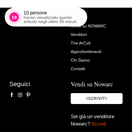
10
persone
10
hanno visualizzato questo
articolo negli ultimi 30 minuti.
Vendi su NOWARC
Venditori
Richiedi Maggiori Info su
The ArCult
Anfore in terracotta
Approfondimenti
Antiche Armonie di Malachin Antonio
Chi Siamo
Contatti
Vendi su Nowarc
Seguici
ISCRIVITI
Sei già un venditore
Nowarc?
Accedi
Accetto le condizioni sulla
privacy policy
*.