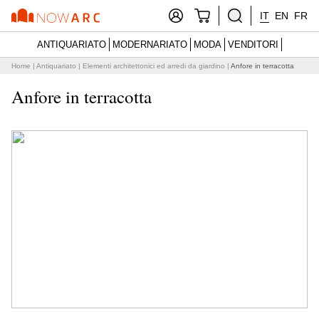
IT
EN
FR
ANTIQUARIATO
MODERNARIATO
MODA
VENDITORI
Home
|
Antiquariato
|
Elementi architettonici ed arredi da giardino
|
Anfore in terracotta
Anfore in terracotta