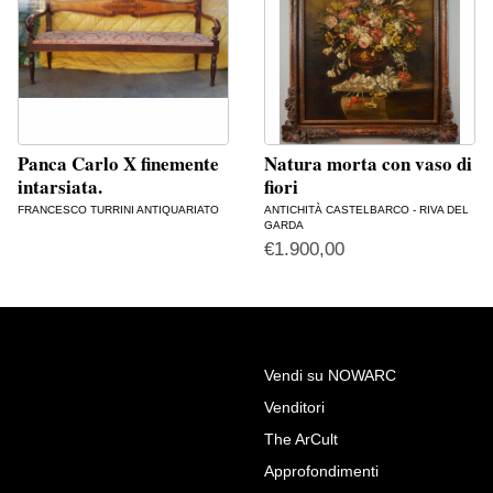
Panca Carlo X finemente
Natura morta con vaso di
intarsiata.
fiori
FRANCESCO TURRINI ANTIQUARIATO
ANTICHITÀ CASTELBARCO - RIVA DEL
GARDA
€
1.900,00
Vendi su NOWARC
Venditori
The ArCult
Approfondimenti