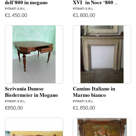
dell’800 in mogano
XVI in Noce ‘800
…
PITANTI S.R.L.
PITANTI S.R.L.
€
1.450,00
€
1.800,00
Scrivania Danese
Camino Italiano in
Biedermeier in Mogano
Marmo bianco
PITANTI S.R.L.
PITANTI S.R.L.
€
850,00
€
1.850,00