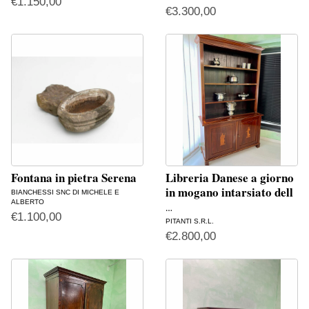
€
1.150,00
€
3.300,00
Fontana in pietra Serena
Libreria Danese a giorno
in mogano intarsiato dell
BIANCHESSI SNC DI MICHELE E
ALBERTO
…
€
1.100,00
PITANTI S.R.L.
€
2.800,00