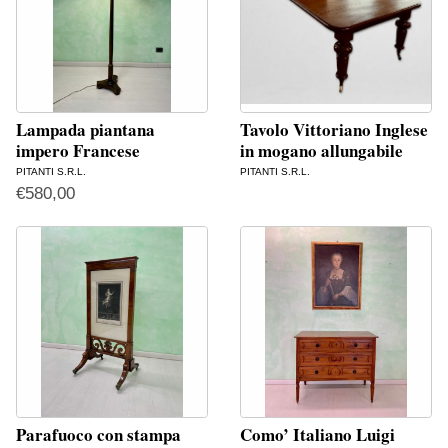
Lampada piantana
Tavolo Vittoriano Inglese
impero Francese
in mogano allungabile
PITANTI S.R.L.
PITANTI S.R.L.
€
580,00
Parafuoco con stampa
Como’ Italiano Luigi