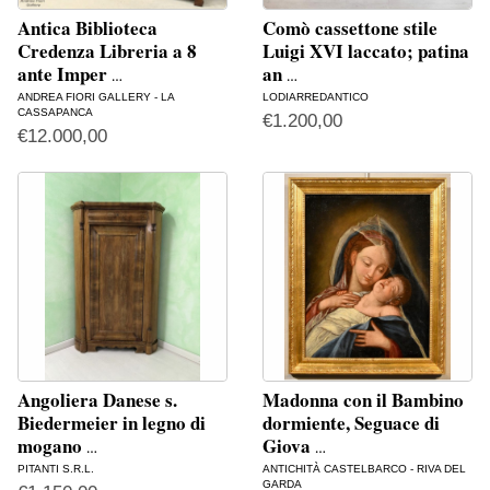
Antica Biblioteca
Comò cassettone stile
Credenza Libreria a 8
Luigi XVI laccato; patina
ante Imper
an
…
…
ANDREA FIORI GALLERY - LA
LODIARREDANTICO
CASSAPANCA
€
1.200,00
€
12.000,00
Angoliera Danese s.
Madonna con il Bambino
Biedermeier in legno di
dormiente, Seguace di
mogano
Giova
…
…
PITANTI S.R.L.
ANTICHITÀ CASTELBARCO - RIVA DEL
GARDA