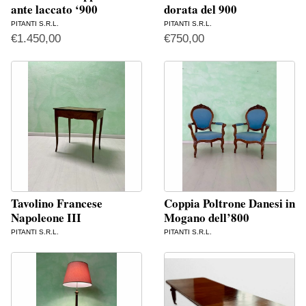
ante laccato ‘900
dorata del 900
PITANTI S.R.L.
PITANTI S.R.L.
€
1.450,00
€
750,00
Tavolino Francese
Coppia Poltrone Danesi in
Napoleone III
Mogano dell’800
PITANTI S.R.L.
PITANTI S.R.L.