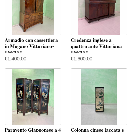
Armadio con cassettiera
Credenza inglese a
in Mogano Vittoriano ̵
quattro ante Vittoriana
…
PITANTI S.R.L.
PITANTI S.R.L.
€
1.400,00
€
1.600,00
Paravento Giapponese a 4
Colonna cinese laccata e