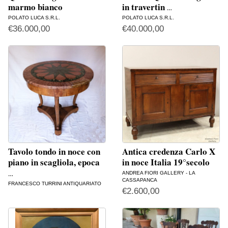
marmo bianco
in travertin
…
POLATO LUCA S.R.L.
POLATO LUCA S.R.L.
€
36.000,00
€
40.000,00
Tavolo tondo in noce con
Antica credenza Carlo X
piano in scagliola, epoca
in noce Italia 19°secolo
ANDREA FIORI GALLERY - LA
…
CASSAPANCA
FRANCESCO TURRINI ANTIQUARIATO
€
2.600,00