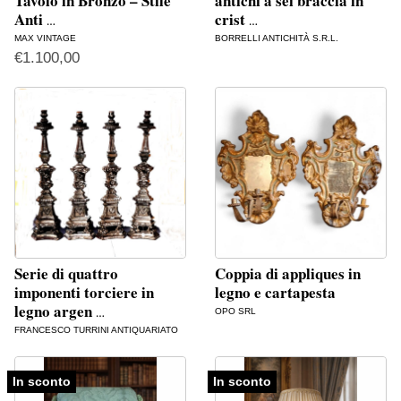
Tavolo in Bronzo – Stile
antichi a sei braccia in
Anti
crist
…
…
MAX VINTAGE
BORRELLI ANTICHITÀ S.R.L.
€
1.100,00
Serie di quattro
Coppia di appliques in
imponenti torciere in
legno e cartapesta
legno argen
OPO SRL
…
FRANCESCO TURRINI ANTIQUARIATO
In sconto
In sconto