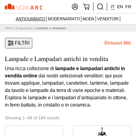
IT
EN
FR
ANTIQUARIATO
MODERNARIATO
MODA
VENDITORI
Home
|
Antiquariato
|
Lampade e lampadari
FILTRI
Rimuovi filtri
Lampade e Lampadari antichi in vendita
Una ricca collezione di
lampade e lampadari antichi in
vendita online
dai nostri selezionati venditori: qui puoi
trovare applique, lampadari, candelieri, lanterne, lampade
da tavolo e lampade da terra di varie epoche e materiali.
Esplora le lampade e i lampadari d’antiquariato in ottone,
in ferro battuto, in cristallo o in ceramica.
Showing 1–48 of 184 results