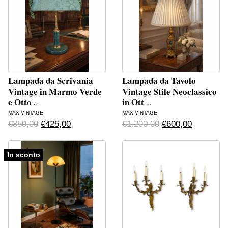
Lampada da Scrivania
Lampada da Tavolo
Vintage in Marmo Verde
Vintage Stile Neoclassico
e Otto
in Ott
…
…
MAX VINTAGE
MAX VINTAGE
Original price was: €850,00.
Current price is: €425,00.
Original price wa
Current p
€
850,00
€
425,00
€
1.200,00
€
600,00
In sconto