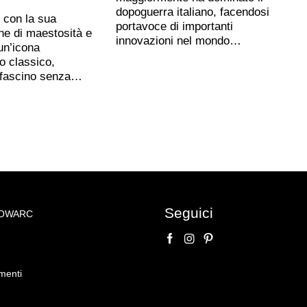
dopoguerra italiano, facendosi
, con la sua
portavoce di importanti
ne di maestosità e
innovazioni nel mondo…
un’icona
o classico,
 fascino senza…
Seguici
NOWARC
no
menti