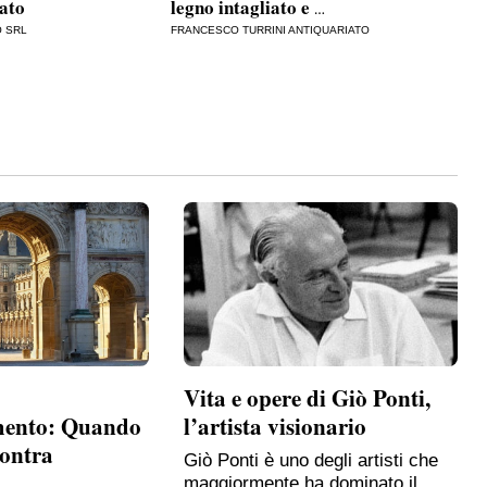
iato
legno intagliato e
…
O SRL
FRANCESCO TURRINI ANTIQUARIATO
Vita e opere di Giò Ponti,
mento: Quando
l’artista visionario
contra
Giò Ponti è uno degli artisti che
maggiormente ha dominato il