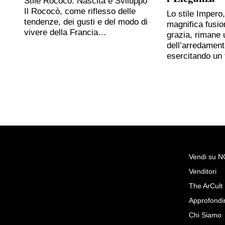
Stile Rococò: Nascita e Sviluppo
Il Rococò, come riflesso delle
Lo stile Impero
tendenze, dei gusti e del modo di
magnifica fusio
vivere della Francia…
grazia, rimane 
dell’arredament
esercitando un
Vendi su 
Venditori
Richiedi Maggiori Info su
The ArCult
Piccolo lampadario di Mura
Approfondi
L'arte di arredare
Chi Siamo