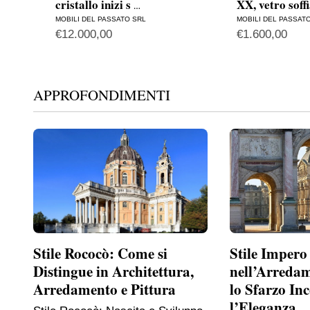
cristallo inizi s
XX, vetro soff
…
MOBILI DEL PASSATO SRL
MOBILI DEL PASSAT
€
12.000,00
€
1.600,00
APPROFONDIMENTI
Stile Rococò: Come si
Stile Impero
Distingue in Architettura,
nell’Arreda
Arredamento e Pittura
lo Sfarzo In
l’Eleganza