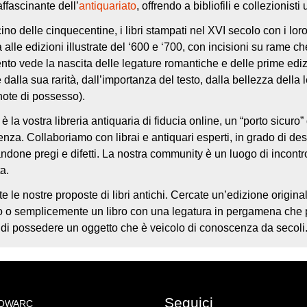
affascinante dell’
antiquariato
, offrendo a bibliofili e collezionist
ino delle cinquecentine, i libri stampati nel XVI secolo con i lor
 alle edizioni illustrate del ‘600 e ‘700, con incisioni su rame c
nto vede la nascita delle legature romantiche e delle prime edizio
dalla sua rarità, dall’importanza del testo, dalla bellezza della
 note di possesso).
 la vostra libreria antiquaria di fiducia online, un “porto sicuro” 
za. Collaboriamo con librai e antiquari esperti, in grado di des
done pregi e difetti. La nostra community è un luogo di incontro
a.
e le nostre proposte di libri antichi. Cercate un’edizione originale
ato o semplicemente un libro con una legatura in pergamena che 
 di possedere un oggetto che è veicolo di conoscenza da secoli
Seguici
NOWARC