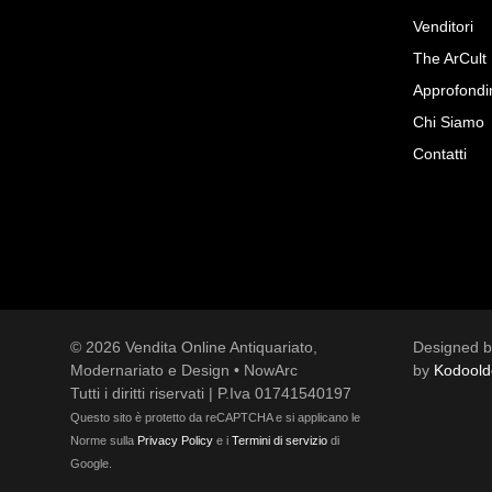
Lampade e lampadari
Venditori
The ArCult
Libri Antichi
Approfondi
Mobili Antichi
Chi Siamo
Oggetti Antichi
Contatti
Orologi
Sculture
Sculture Novecento
Stampe, incisioni e disegni
© 2026 Vendita Online Antiquariato,
Designed 
antichi
Modernariato e Design • NowArc
by
Kodoold
Tutti i diritti riservati | P.Iva 01741540197
Tappeti, Arazzi e Tessuti
Questo sito è protetto da reCAPTCHA e si applicano le
Vetri antichi
Norme sulla
Privacy Policy
e i
Termini di servizio
di
Google.