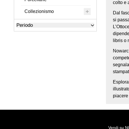
colto e 
Collezionismo
Dal fasc
si passa
Cornici e specchiere
Periodo
L’Ottoce
dipende 
Dipinti Antichi
libris o
Dipinti Novecento
Nowarc è
competen
Disegni Novecento
segnalan
Elementi architettonici ed
stampat
arredi da giardino
Esplorat
Ferri antichi
illustr
piacere
Gioielli
Globi e Strumenti Scientifici
Icone
Vendi su 