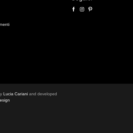
menti
by
Lucia Cariani
and developed
esign