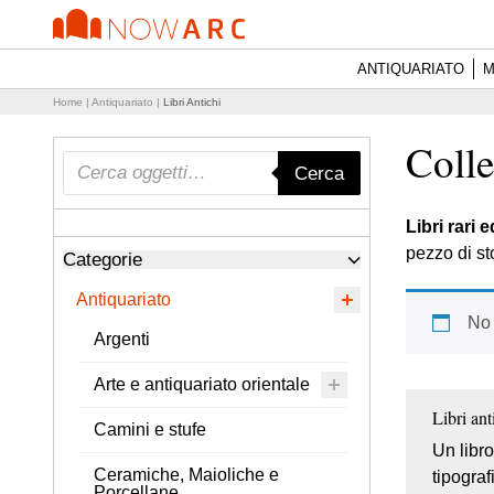
ANTIQUARIATO
M
Home
|
Antiquariato
|
Libri Antichi
Colle
Products search
Cerca
Libri rari 
pezzo di st
Categorie
Antiquariato
No 
Argenti
Arte e antiquariato orientale
Libri ant
Camini e stufe
Un libro
Ceramiche, Maioliche e
tipograf
Porcellane