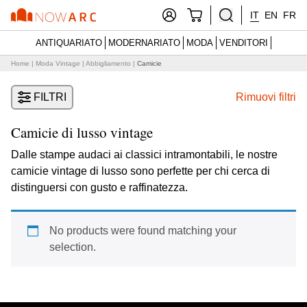
IT
EN
FR
ANTIQUARIATO
MODERNARIATO
MODA
VENDITORI
Home
|
Moda Vintage
|
Abbigliamento
|
Camicie
FILTRI
Rimuovi filtri
Camicie di lusso vintage
Dalle stampe audaci ai classici intramontabili, le nostre
camicie vintage di lusso sono perfette per chi cerca di
distinguersi con gusto e raffinatezza.
No products were found matching your
selection.