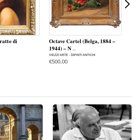
ratto di
Octave Cartel (Belga, 1884 –
Gia
1944) – N
cas
…
VIEZZI ARTE - DIPINTI ANTICHI
OPO 
€
500,00