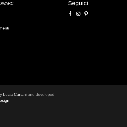
Seguici
NOWARC
a di paese”
menti
by
Lucia Cariani
and developed
esign