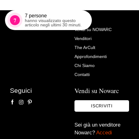
7
persone
7
hanno visualizzato questo
articolo negli ultimi 30 minuti.
Vendi su NOWARC
Venditori
Richiedi Maggiori Info su
The ArCult
Antico armadio in pioppo
Approfondimenti
secolo XVIII
Chi Siamo
Mobili del passato srl
Contatti
Vendi su Nowarc
Seguici
ISCRIVITI
Sei già un venditore
Nowarc?
Accedi