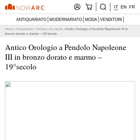
IT
EN
FR
ANTIQUARIATO
MODERNARIATO
MODA
VENDITORI
Home
|
Antiquariato
|
Orologi
|
Da tavolo
|
Antico Orologio a Pendolo Napoleone III in
bronzo dorato e marmo – 19°secolo
Antico Orologio a Pendolo Napoleone
III in bronzo dorato e marmo –
19°secolo