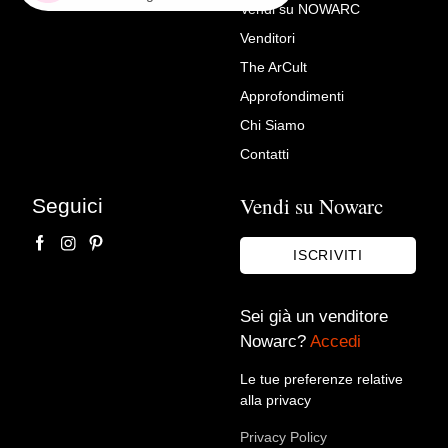
Vendi su NOWARC
Venditori
Richiedi Maggiori Info su
The ArCult
Antico Orologio a Pendolo
Approfondimenti
Napoleone III in bronzo
Chi Siamo
dorato e marmo – 19°secolo
Contatti
Andrea Fiori Gallery - La Cassapanca
Vendi su Nowarc
Seguici
ISCRIVITI
Sei già un venditore
Nowarc?
Accedi
Le tue preferenze relative
alla privacy
Accetto le condizioni sulla
privacy policy
*.
Privacy Policy
Voglio rimanere aggiornato sulle ultime novità.