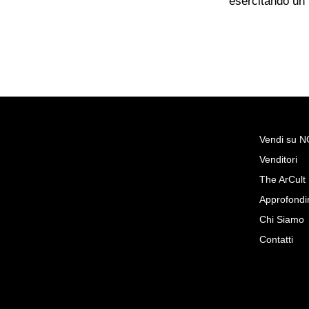
esercitando un
Vendi su 
Venditori
Richiedi Maggiori Info su
The ArCult
Antico Secretaire Impero in no
Approfondi
Andrea Fiori Gallery - La Cassapan
Chi Siamo
Contatti