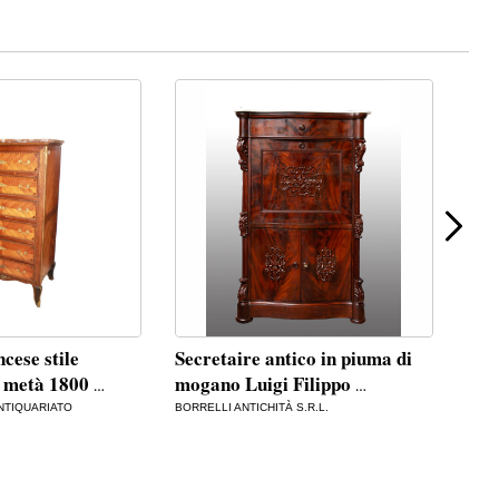
cese stile
Secretaire antico in piuma di
Carr
i metà 1800
mogano Luigi Filippo
39VA
…
…
€
87
NTIQUARIATO
BORRELLI ANTICHITÀ S.R.L.