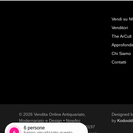
Vendi su 
Venditori
Richiedi Maggiori Info su
The ArCult
Antico tavolo in noce epoca I
Approfondi
Mobili del passato srl
Chi Siamo
Contatti
© 2026 Vendita Online Antiquariato,
Designed 
Accetto le condizioni sulla
privacy policy
*.
Modernariato e Design • NowArc
by
Kodoold
Voglio rimanere aggiornato sulle ultime novità.
Tutti i diritti riservati | P.Iva 01741540197
6
persone
6
hanno visualizzato questo