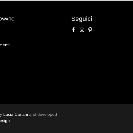
Seguici
NOWARC
mpero
menti
by
Lucia Cariani
and developed
esign