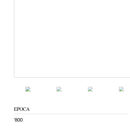
EPOCA
'800