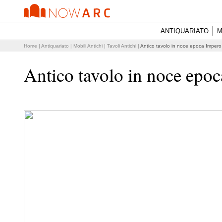
ANTIQUARIATO
M
Home
|
Antiquariato
|
Mobili Antichi
|
Tavoli Antichi
|
Antico tavolo in noce epoca Impero
Antico tavolo in noce epo