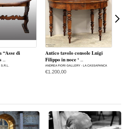
a “Asse di
Antico tavolo console Luigi
Tav
ss
Filippo in noce ‘
Dir
…
…
S.R.L.
ANDREA FIORI GALLERY - LA CASSAPANCA
ANDR
€
1.200,00
€
3.