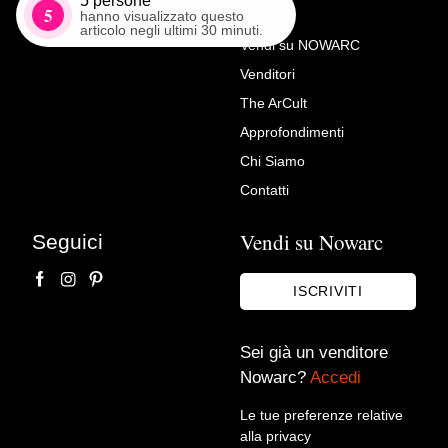
5
persone
5
hanno visualizzato questo
articolo negli ultimi 30 minuti.
Vendi su NOWARC
Venditori
Richiedi Maggiori Info su
The ArCult
Antonio Tibaldi (Roma, 1633
Approfondimenti
c. – 1684), Natura morta con
Chi Siamo
oggetti preziosi, tessuti
Contatti
broccati e piatto con dolciumi
Vendi su Nowarc
Seguici
Antichità Castelbarco
ISCRIVITI
Sei già un venditore
Nowarc?
Accedi
Le tue preferenze relative
alla privacy