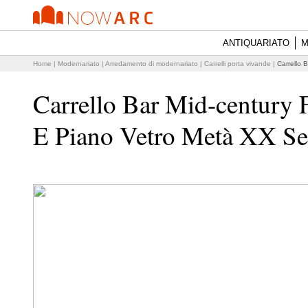
ANTIQUARIATO
M
Home
|
Modernariato
|
Arredamento di modernariato
|
Carrelli porta vivande
|
Carrello 
Carrello Bar Mid-century 
E Piano Vetro Metà XX Se