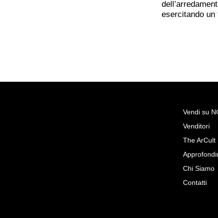
dell’arredament
esercitando un
Vendi su 
Venditori
Richiedi Maggiori Inf
The ArCult
Carrello Bar Mid-century F
Approfondi
Decorato E Piano Vetro M
Chi Siamo
Vintage Privee
Contatti