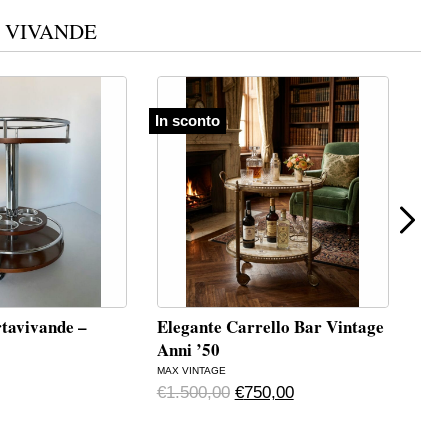
A VIVANDE
In sconto
rtavivande –
Elegante Carrello Bar Vintage
Car
Anni ’50
Ces
MAX VINTAGE
39VA
Original price was: €1.500,0
Current price is: €75
€
1.500,00
€
750,00
€
35