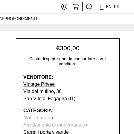
IT
EN
FR
APPROFONDIMENTI
€
300,00
Costo di spedizione da concordare con il
venditore
VENDITORE:
Vintage Privee
Via del mulino, 36
San Vito di Fagagna (IT)
CATEGORIA:
Modernariato
Arredamento di modernariato
Carrelli porta vivande