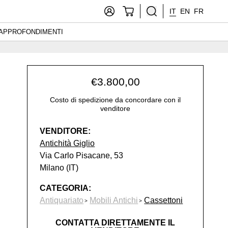
IT
EN
FR
APPROFONDIMENTI
€
3.800,00
Costo di spedizione da concordare con il
venditore
VENDITORE:
Antichità Giglio
Via Carlo Pisacane, 53
Milano (IT)
CATEGORIA:
Antiquariato
Mobili Antichi
Cassettoni
CONTATTA DIRETTAMENTE IL