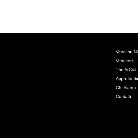
Vendi su 
Venditori
Richiedi Maggiori Inf
The ArCult
Cassettone a ribalta lastronato
Approfondi
noce, Lombardia (Brescia)
Chi Siamo
Antichità Giglio
Contatti