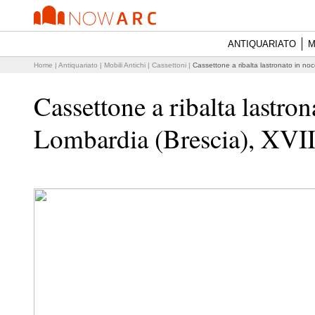
ANTIQUARIATO
M
Home
|
Antiquariato
|
Mobili Antichi
|
Cassettoni
|
Cassettone a ribalta lastronato in noc
Cassettone a ribalta lastron
Lombardia (Brescia), XVII