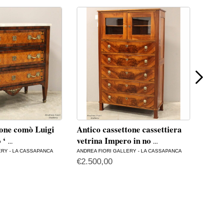
tone comò Luigi
Antico cassettone cassettiera
CO
o ‘
vetrina Impero in no
INI
…
…
ERY - LA CASSAPANCA
ANDREA FIORI GALLERY - LA CASSAPANCA
ANTI
€
2.500,00
€
75