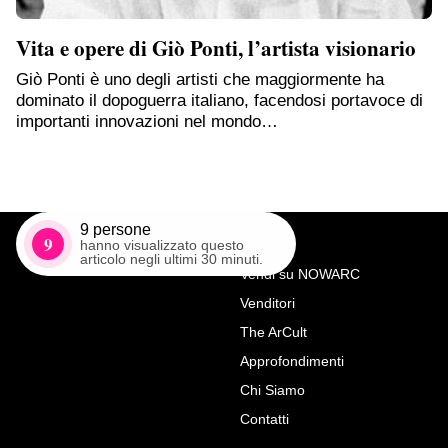
Vita e opere di Giò Ponti, l’artista visionario
Giò Ponti è uno degli artisti che maggiormente ha
dominato il dopoguerra italiano, facendosi portavoce di
importanti innovazioni nel mondo…
9
persone
9
hanno visualizzato questo
articolo negli ultimi 30 minuti.
Vendi su NOWARC
Venditori
Richiedi Maggiori Info su
The ArCult
Cassettone antico a Tombeau
Approfondimenti
in legno esotico pregiato con
Chi Siamo
piano in marmo rosso
Contatti