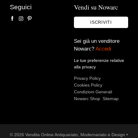
Francia. Periodo XVIII secolo.
Vendi su Nowarc
Seguici
Borrelli Antichità s.r.l.
ISCRIVITI
Sei già un venditore
Nowarc?
Accedi
Le tue preferenze relative
alla privacy
Privacy Policy
Accetto le condizioni sulla
privacy policy
*.
Cookies Policy
Voglio rimanere aggiornato sulle ultime novità.
Condizioni Generali
Nowarc Shop
Sitemap
© 2026 Vendita Online Antiquariato, Modernariato e Design •