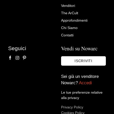
Venditori
Richiedi Maggiori Info su
The ArCult
Cassettone antico in noce
Approfondimenti
intarsiato secolo XVIII
Chi Siamo
Mobili del passato srl
Contatti
Vendi su Nowarc
Seguici
ISCRIVITI
Sei già un venditore
Nowarc?
Accedi
Le tue preferenze relative
Accetto le condizioni sulla
privacy policy
*.
alla privacy
Voglio rimanere aggiornato sulle ultime novità.
Privacy Policy
Cookies Policy