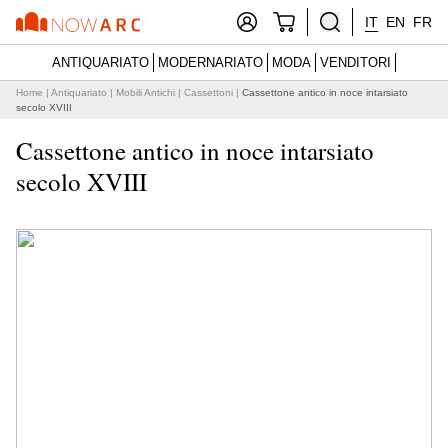
IT
EN
FR
ANTIQUARIATO
MODERNARIATO
MODA
VENDITORI
Home
|
Antiquariato
|
Mobili Antichi
|
Cassettoni
|
Cassettone antico in noce intarsiato
secolo XVIII
Cassettone antico in noce intarsiato
secolo XVIII