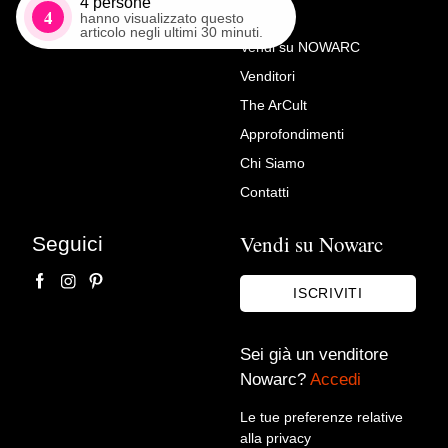
4
persone
4
hanno visualizzato questo
articolo negli ultimi 30 minuti.
Vendi su NOWARC
Venditori
Richiedi Maggiori Info su
The ArCult
Cassettone Francese Stile
Approfondimenti
Luigi XV Riccamente
Chi Siamo
Intarsiato XIX secolo
Contatti
Centro Mercato Antiquariato
Vendi su Nowarc
Seguici
ISCRIVITI
Sei già un venditore
Nowarc?
Accedi
Le tue preferenze relative
alla privacy