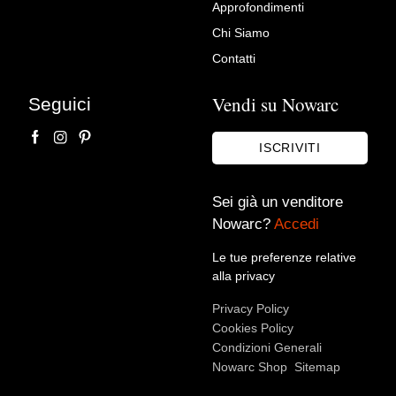
Approfondimenti
dipinto a finta radica.
Chi Siamo
Toscana, fine XVIII secolo.
Contatti
Viezzi Arte - Dipinti Antichi
Vendi su Nowarc
Seguici
ISCRIVITI
Sei già un venditore
Nowarc?
Accedi
Le tue preferenze relative
alla privacy
Accetto le condizioni sulla
privacy policy
*.
Privacy Policy
Voglio rimanere aggiornato sulle ultime novità.
Cookies Policy
Condizioni Generali
Nowarc Shop
Sitemap