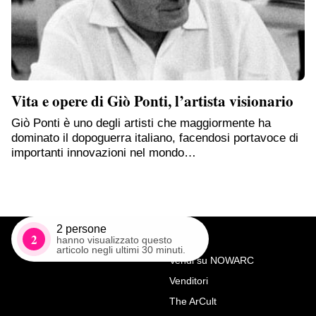
Vita e opere di Giò Ponti, l’artista visionario
Giò Ponti è uno degli artisti che maggiormente ha
dominato il dopoguerra italiano, facendosi portavoce di
importanti innovazioni nel mondo…
2
persone
2
hanno visualizzato questo
articolo negli ultimi 30 minuti.
Vendi su NOWARC
Venditori
Richiedi Maggiori Info su
The ArCult
Cassettone in legno laccato e