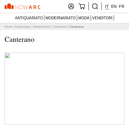
IT
EN
FR
ANTIQUARIATO
MODERNARIATO
MODA
VENDITORI
Home
|
Antiquariato
|
Mobili Antichi
|
Cassettoni
|
Canterano
Canterano