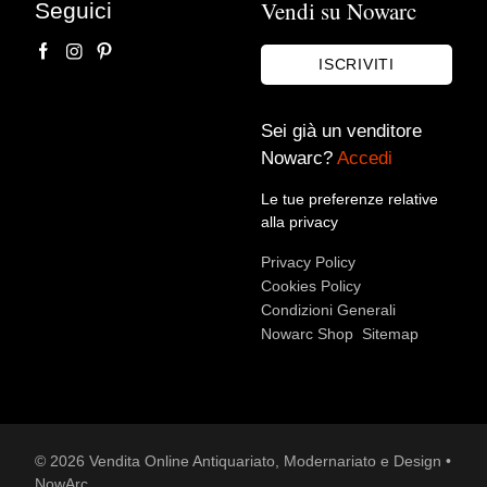
Vendi su Nowarc
Seguici
ISCRIVITI
Sei già un venditore
Nowarc?
Accedi
Accetto le condizioni sulla
privacy policy
*.
Voglio rimanere aggiornato sulle ultime novità.
Le tue preferenze relative
alla privacy
Privacy Policy
Cookies Policy
Condizioni Generali
Nowarc Shop
Sitemap
© 2026 Vendita Online Antiquariato, Modernariato e Design •
NowArc