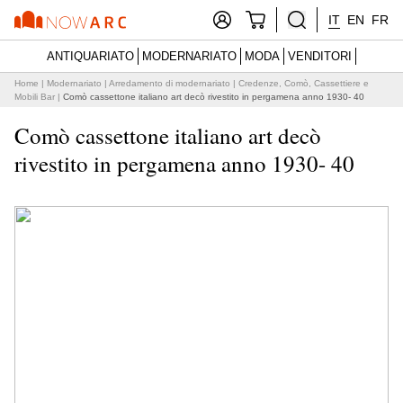
IT
EN
FR
ANTIQUARIATO
MODERNARIATO
MODA
VENDITORI
Home
|
Modernariato
|
Arredamento di modernariato
|
Credenze, Comò, Cassettiere e
Mobili Bar
|
Comò cassettone italiano art decò rivestito in pergamena anno 1930- 40
Comò cassettone italiano art decò
rivestito in pergamena anno 1930- 40