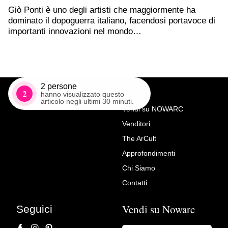
Giò Ponti è uno degli artisti che maggiormente ha
dominato il dopoguerra italiano, facendosi portavoce di
importanti innovazioni nel mondo…
2
persone
2
hanno visualizzato questo
articolo negli ultimi 30 minuti.
Vendi su NOWARC
Venditori
Richiedi Maggiori Info su
The ArCult
Comò cassettone italiano art
Approfondimenti
decò rivestito in pergamena
Chi Siamo
anno 1930- 40
Contatti
LODIARREDANTICO
Vendi su Nowarc
Seguici