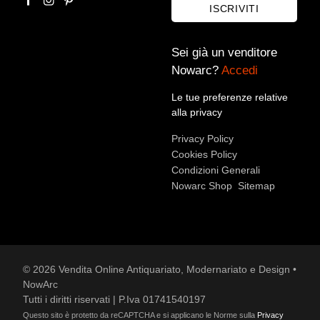
ISCRIVITI
Sei già un venditore
Nowarc?
Accedi
Le tue preferenze relative
alla privacy
Accetto le condizioni sulla
privacy policy
*.
Privacy Policy
Voglio rimanere aggiornato sulle ultime novità.
Cookies Policy
Condizioni Generali
Nowarc Shop
Sitemap
© 2026 Vendita Online Antiquariato, Modernariato e Design •
NowArc
Tutti i diritti riservati | P.Iva 01741540197
Questo sito è protetto da reCAPTCHA e si applicano le Norme sulla
Privacy