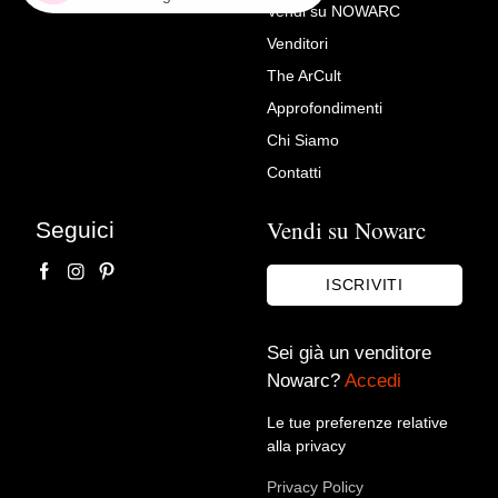
Vendi su NOWARC
Venditori
Richiedi Maggiori Info su
The ArCult
Console Italiano In Stile
Approfondimenti
Barocco Meta Del XX Secolo
Chi Siamo
In Legno Intarsiato
Contatti
Vintage Privee
Vendi su Nowarc
Seguici
ISCRIVITI
Sei già un venditore
Nowarc?
Accedi
Le tue preferenze relative
alla privacy
Accetto le condizioni sulla
privacy policy
*.
Privacy Policy
Voglio rimanere aggiornato sulle ultime novità.