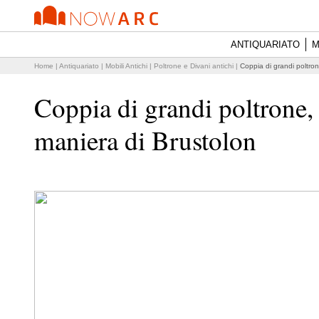
ANTIQUARIATO
M
Home
|
Antiquariato
|
Mobili Antichi
|
Poltrone e Divani antichi
|
Coppia di grandi poltron
Coppia di grandi poltrone,
maniera di Brustolon