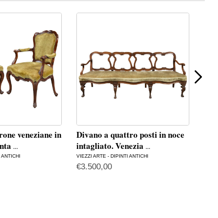
rone veneziane in
Divano a quattro posti in noce
Div
inta
intagliato. Venezia
sco
…
…
I ANTICHI
VIEZZI ARTE - DIPINTI ANTICHI
ANTIC
€
3.500,00
€
2.