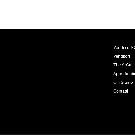
Vendi su 
Venditori
Richiedi Maggiori Inf
The ArCult
Coppia di grandi poltrone, noc
Approfondi
maniera di Brus
Chi Siamo
Antichità Giglio
Contatti