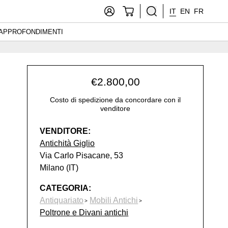
IT
EN
FR
APPROFONDIMENTI
€
2.800,00
Costo di spedizione da concordare con il
venditore
VENDITORE:
Antichità Giglio
Via Carlo Pisacane, 53
Milano (IT)
CATEGORIA:
Antiquariato
Mobili Antichi
Poltrone e Divani antichi