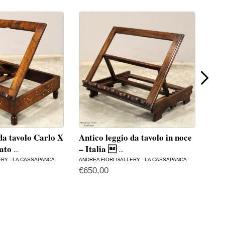
da tavolo Carlo X
Antico leggio da tavolo in noce
Ant
iato
– Italia 
– I
…
…
ERY - LA CASSAPANCA
ANDREA FIORI GALLERY - LA CASSAPANCA
ANDR
€
650,00
€
60