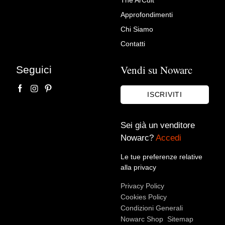
Coppia di Vasi italiani di inizio
Approfondimenti
1900 in maiolica di gusto
Chi Siamo
neorinascimentale
Contatti
Centro Mercato Antiquariato
Vendi su Nowarc
Seguici
ISCRIVITI
Sei già un venditore
Nowarc?
Accedi
Le tue preferenze relative
alla privacy
Accetto le condizioni sulla
privacy policy
*.
Privacy Policy
Voglio rimanere aggiornato sulle ultime novità.
Cookies Policy
Condizioni Generali
Nowarc Shop
Sitemap