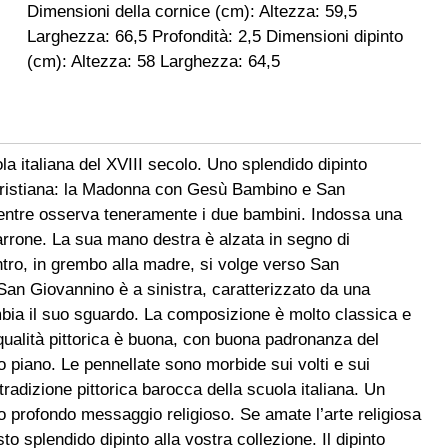
Dimensioni della cornice (cm): Altezza: 59,5
Larghezza: 66,5 Profondità: 2,5 Dimensioni dipinto
(cm): Altezza: 58 Larghezza: 64,5
ola italiana del XVIII secolo. Uno splendido dipinto
e cristiana: la Madonna con Gesù Bambino e San
mentre osserva teneramente i due bambini. Indossa una
rrone. La sua mano destra è alzata in segno di
tro, in grembo alla madre, si volge verso San
San Giovannino è a sinistra, caratterizzato da una
bia il suo sguardo. La composizione è molto classica e
a qualità pittorica è buona, con buona padronanza del
mo piano. Le pennellate sono morbide sui volti e sui
a tradizione pittorica barocca della scuola italiana. Un
suo profondo messaggio religioso. Se amate l’arte religiosa
 splendido dipinto alla vostra collezione. Il dipinto