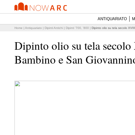
ANTIQUARIATO
M
Home
|
Antiquariato
|
Dipinti Antichi
|
Dipinti '700, '800
|
Dipinto olio su tela secolo X
Dipinto olio su tela seco
Bambino e San Giovannin