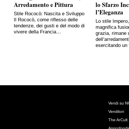
Arredamento e Pittura
lo Sfarzo In
l’Eleganza
Stile Rococò: Nascita e Sviluppo
Il Rococò, come riflesso delle
Lo stile Impero
tendenze, dei gusti e del modo di
magnifica fusio
vivere della Francia…
grazia, rimane 
dell’arredament
esercitando un
Vendi su 
Venditori
Richiedi Maggiori Inf
The ArCult
Dipinto olio su tela secolo X
Approfondi