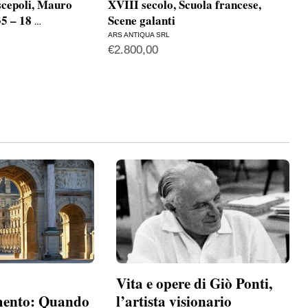
iscepoli, Mauro
XVIII secolo, Scuola francese,
XIX
35 – 18
Scene galanti
ARS 
…
€
2.
ARS ANTIQUA SRL
€
2.800,00
Vita e opere di Giò Ponti,
mento: Quando
l’artista visionario