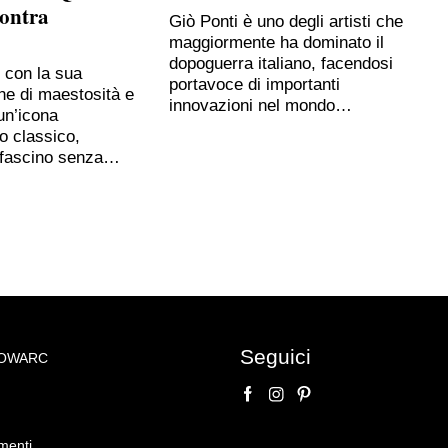
contra
Giò Ponti è uno degli artisti che
maggiormente ha dominato il
dopoguerra italiano, facendosi
, con la sua
portavoce di importanti
ne di maestosità e
innovazioni nel mondo…
un’icona
o classico,
 fascino senza…
Seguici
NOWARC
o su
VIII, Madonna con
menti