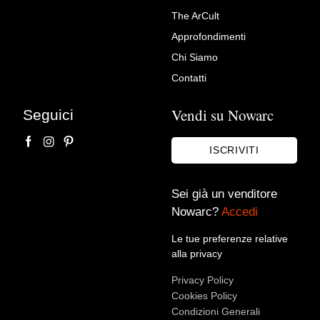
Richiedi Maggiori Info su
The ArCult
Divano 3 Posti Anni ’40
Approfondimenti
Max Vintage
Chi Siamo
Contatti
Vendi su Nowarc
Seguici
ISCRIVITI
Sei già un venditore
Nowarc?
Accedi
Accetto le condizioni sulla
privacy policy
*.
Voglio rimanere aggiornato sulle ultime novità.
Le tue preferenze relative
alla privacy
Privacy Policy
Cookies Policy
Condizioni Generali