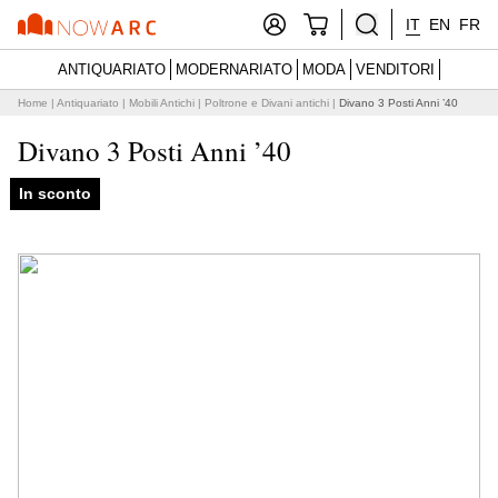
IT
EN
FR
ANTIQUARIATO
MODERNARIATO
MODA
VENDITORI
Home
|
Antiquariato
|
Mobili Antichi
|
Poltrone e Divani antichi
|
Divano 3 Posti Anni ’40
Divano 3 Posti Anni ’40
In sconto