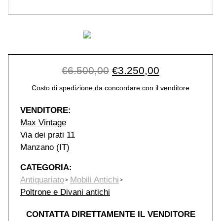
Original price was: €6.
Current price
€
6.500,00
€
3.250,00
Costo di spedizione da concordare con il venditore
VENDITORE:
Max Vintage
Via dei prati 11
Manzano (IT)
CATEGORIA:
Antiquariato
Mobili Antichi
Poltrone e Divani antichi
CONTATTA DIRETTAMENTE IL VENDITORE