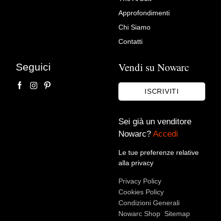
Elegante Trumeau Laccato
Approfondimenti
con disegni
Chi Siamo
L'arte di arredare
Contatti
Vendi su Nowarc
Seguici
ISCRIVITI
Sei già un venditore
Nowarc?
Accedi
Le tue preferenze relative
Accetto le condizioni sulla
privacy policy
*.
alla privacy
Voglio rimanere aggiornato sulle ultime novità.
Privacy Policy
Cookies Policy
Condizioni Generali
Nowarc Shop
Sitemap