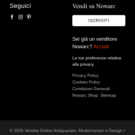
Vendi su Nowarc
Seguici
ISCRIVITI
Sei già un venditore
Nowarc?
Accedi
Le tue preferenze relative
Accetto le condizioni sulla
privacy policy
*.
alla privacy
Voglio rimanere aggiornato sulle ultime novità.
Privacy Policy
Cookies Policy
Condizioni Generali
Nowarc Shop
Sitemap
© 2026 Vendita Online Antiquariato, Modernariato e Design •