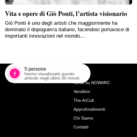
Vita e opere di Giò Ponti, l’artista visionario
Giò Ponti è uno degli artisti che maggiormente ha
dominato il dopoguerra italiano, facendosi portavoce di
importanti innovazioni nel mondo…
5
persone
5
hanno visualizzato questo
articolo negli ultimi 30 minuti.
Vendi su NOWARC
Venditori
Richiedi Maggiori Info su
The ArCult
Enotrio Pugliese, “Marina con
Approfondimenti
ancore”
Chi Siamo
Antichità Giglio
Contatti