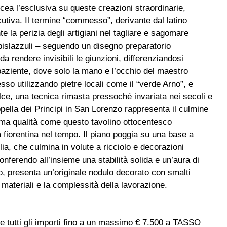
icea l’esclusiva su queste creazioni straordinarie,
secutiva. Il termine “commesso”, derivante dal latino
 la perizia degli artigiani nel tagliare e sagomare
apislazzuli – seguendo un disegno preparatorio
 rendere invisibili le giunzioni, differenziandosi
paziente, dove solo la mano e l’occhio del maestro
so utilizzando pietre locali come il “verde Arno”, e
dolce, una tecnica rimasta pressoché invariata nei secoli e
pella dei Principi in San Lorenzo rappresenta il culmine
ima qualità come questo tavolino ottocentesco
 fiorentina nel tempo. Il piano poggia su una base a
lia, che culmina in volute a ricciolo e decorazioni
conferendo all’insieme una stabilità solida e un’aura di
to, presenta un’originale nodulo decorato con smalti
 materiali e la complessità della lavorazione.
are tutti gli importi fino a un massimo € 7.500 a TASSO