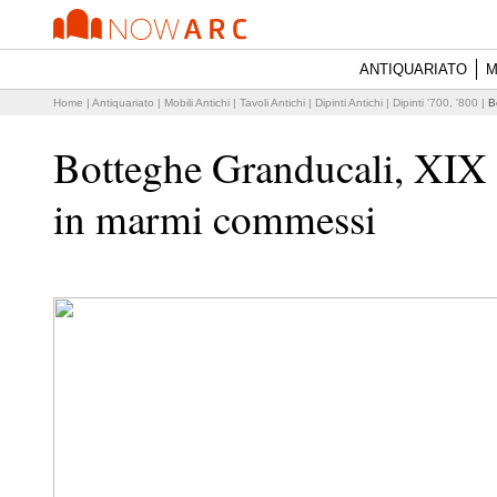
ANTIQUARIATO
M
Home
|
Antiquariato
|
Mobili Antichi
|
Tavoli Antichi
|
Dipinti Antichi
|
Dipinti '700, '800
|
B
Botteghe Granducali, XIX 
in marmi commessi