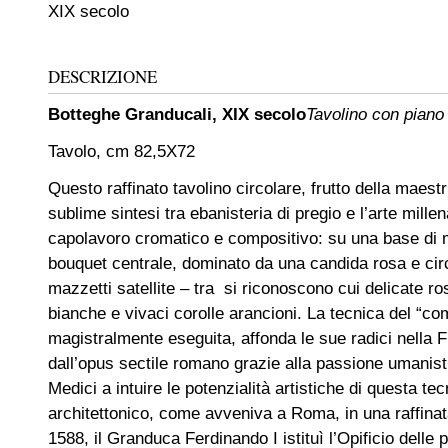
XIX secolo
DESCRIZIONE
Botteghe Granducali, XIX secolo
Tavolino con pian
Tavolo, cm 82,5X72
Questo raffinato tavolino circolare, frutto della maestr
sublime sintesi tra ebanisteria di pregio e l’arte mill
capolavoro cromatico e compositivo: su una base di mar
bouquet centrale, dominato da una candida rosa e circ
mazzetti satellite – tra si riconoscono cui delicate r
bianche e vivaci corolle arancioni. La tecnica del “com
magistralmente eseguita, affonda le sue radici nella
dall’opus sectile romano grazie alla passione umanistic
Medici a intuire le potenzialità artistiche di questa 
architettonico, come avveniva a Roma, in una raffinata
1588, il Granduca Ferdinando I istituì l’Opificio delle 