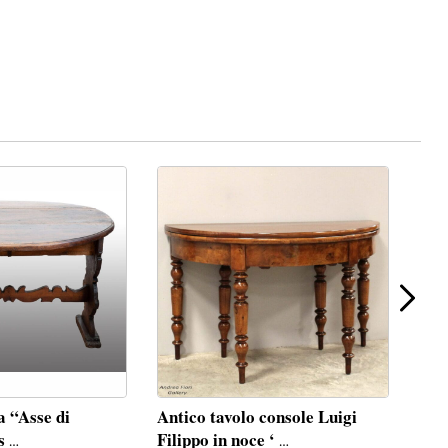
a “Asse di
Antico tavolo console Luigi
Tav
ss
Filippo in noce ‘
Dir
…
…