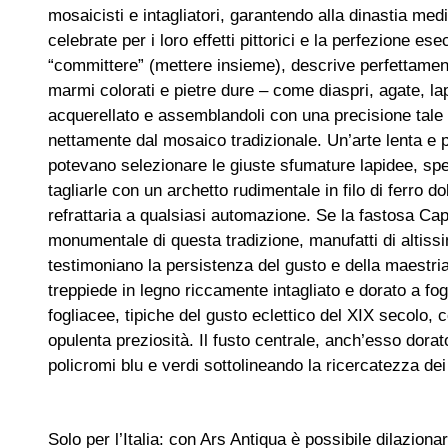
mosaicisti e intagliatori, garantendo alla dinastia med
celebrate per i loro effetti pittorici e la perfezione e
“committere” (mettere insieme), descrive perfettamente
marmi colorati e pietre dure – come diaspri, agate, l
acquerellato e assemblandoli con una precisione tale da
nettamente dal mosaico tradizionale. Un’arte lenta e 
potevano selezionare le giuste sfumature lapidee, spes
tagliarle con un archetto rudimentale in filo di ferro 
refrattaria a qualsiasi automazione. Se la fastosa Cap
monumentale di questa tradizione, manufatti di altiss
testimoniano la persistenza del gusto e della maestria
treppiede in legno riccamente intagliato e dorato a fog
fogliacee, tipiche del gusto eclettico del XIX secolo, 
opulenta preziosità. Il fusto centrale, anch’esso dora
policromi blu e verdi sottolineando la ricercatezza dei
Solo per l’Italia: con Ars Antiqua è possibile dilazion