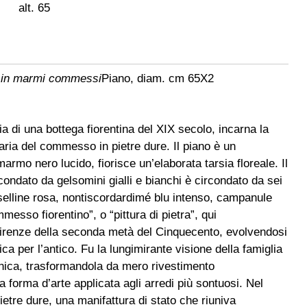
alt. 65
o in marmi commessi
Piano, diam. cm 65X2
ia di una bottega fiorentina del XIX secolo, incarna la
enaria del commesso in pietre dure. Il piano è un
mo nero lucido, fiorisce un’elaborata tarsia floreale. Il
ondato da gelsomini gialli e bianchi è circondato da sei
oselline rosa, nontiscordardimé blu intenso, campanule
messo fiorentino”, o “pittura di pietra”, qui
 Firenze della seconda metà del Cinquecento, evolvendosi
a per l’antico. Fu la lungimirante visione della famiglia
tecnica, trasformandola da mero rivestimento
 forma d’arte applicata agli arredi più sontuosi. Nel
pietre dure, una manifattura di stato che riuniva