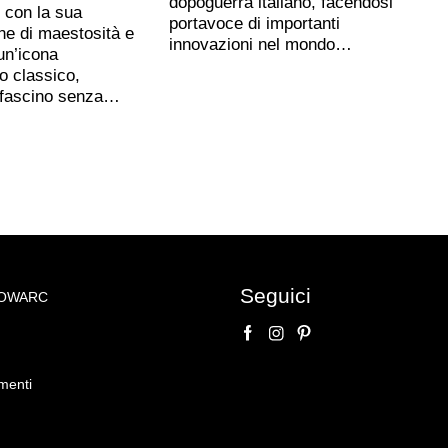
dopoguerra italiano, facendosi
, con la sua
portavoce di importanti
ne di maestosità e
innovazioni nel mondo…
un’icona
o classico,
 fascino senza…
Seguici
NOWARC
o su
olo, Tavolino con
menti
ommessi