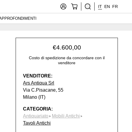
IT
EN
FR
APPROFONDIMENTI
€
4.600,00
Costo di spedizione da concordare con il
venditore
VENDITORE:
Ars Antiqua Srl
Via C.Pisacane, 55
Milano (IT)
CATEGORIA:
Antiquariato
Mobili Antichi
Tavoli Antichi