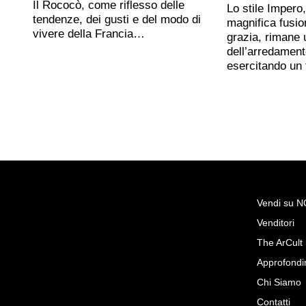
Il Rococò, come riflesso delle
Lo stile Impero
tendenze, dei gusti e del modo di
magnifica fusio
vivere della Francia…
grazia, rimane 
dell’arredament
esercitando un
Vendi su 
Venditori
Richiedi Maggiori Inf
The ArCult
Botteghe Granducali, XIX sec
Approfondi
piano in marmi c
Chi Siamo
Ars Antiqua srl
Contatti