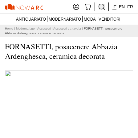
IT
EN
FR
ANTIQUARIATO
MODERNARIATO
MODA
VENDITORI
Home
|
Modernariato
|
Accessori
|
Accessori da tavola
|
FORNASETTI, posacenere
Abbazia Ardenghesca, ceramica decorata
FORNASETTI, posacenere Abbazia
Ardenghesca, ceramica decorata