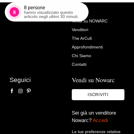
8
persone
8
hanno visualizzato questo
articolo negli ultimi 30 minuti.
Vendi su NOWARC
Venditori
Richiedi Maggiori Info su
The ArCult
FORNASETTI, posacenere
Approfondimenti
Abbazia Ardenghesca,
Chi Siamo
ceramica decorata
Contatti
Arredantico S.A.S di Cascino Lorena & C
Vendi su Nowarc
Seguici
ISCRIVITI
Sei già un venditore
Nowarc?
Accedi
Le tue preferenze relative