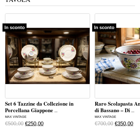
In sconto
In sconto
Set 6 Tazzine da Collezione in
Raro Scolapasta An
Porcellana Giappone
di Bassano – Di
…
…
MAX VINTAGE
MAX VINTAGE
Original price was: €500,00.
Current price is: €250,00.
Original p
Cur
€
500,00
€
250,00
€
700,00
€
350,00