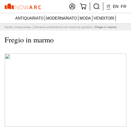
IT
EN
FR
ANTIQUARIATO
MODERNARIATO
MODA
VENDITORI
Home
|
Antiquariato
|
Elementi architettonici ed arredi da giardino
|
Fregio in marmo
Fregio in marmo