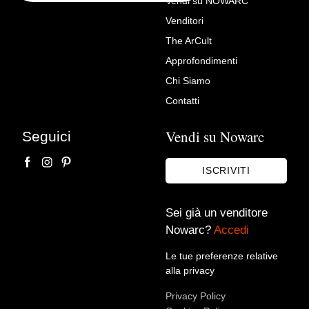
Vendi su NOWARC
Venditori
Richiedi Maggiori Info su
The ArCult
Fregio in marmo
Approfondimenti
L'arte di arredare
Chi Siamo
Contatti
Vendi su Nowarc
Seguici
ISCRIVITI
Sei già un venditore
Nowarc?
Accedi
Accetto le condizioni sulla
privacy policy
*.
Voglio rimanere aggiornato sulle ultime novità.
Le tue preferenze relative
alla privacy
Privacy Policy