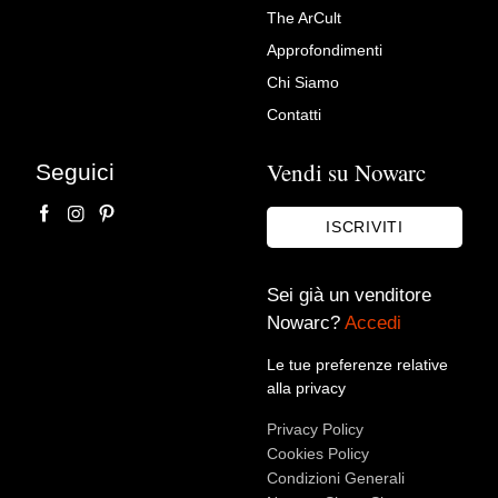
The ArCult
Grande specchio da bagno
Approfondimenti
Anni 70 Antonio Lupi per
Chi Siamo
Crystal Luxor Vetro Fumè
Contatti
Vintage Privee
Vendi su Nowarc
Seguici
ISCRIVITI
Sei già un venditore
Nowarc?
Accedi
Le tue preferenze relative
alla privacy
Accetto le condizioni sulla
privacy policy
*.
Privacy Policy
Voglio rimanere aggiornato sulle ultime novità.
Cookies Policy
Condizioni Generali