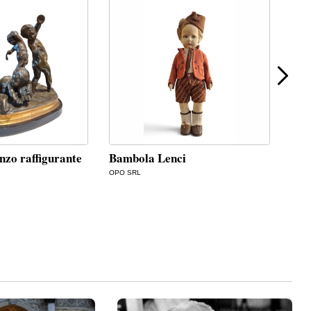
nzo raffigurante
Bambola Lenci
Ant
in 
OPO SRL
ANDR
€
85