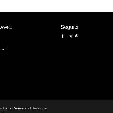
Seguici
NOWARC
o su
Napoleone III in
menti
 secolo. Epoca:
by
Lucia Cariani
and developed