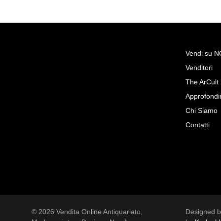
Vendi su 
Venditori
Richiedi Maggiori Inf
The ArCult
Gruppo di quattro Appliques 
Approfondi
bronzo dorato. Francia XIX
Chi Siamo
Ottocento
Contatti
Borrelli Antichità s.r.l.
© 2026 Vendita Online Antiquariato,
Designed 