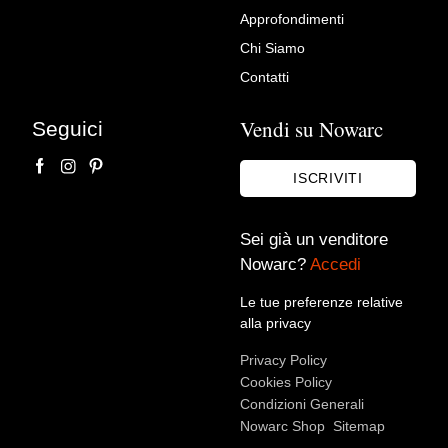
Lampada da soffitto Vintage
Approfondimenti
Plafoniera A Piramide Anni 70
Chi Siamo
In Vetro E Metallo
Contatti
Vintage Privee
Vendi su Nowarc
Seguici
ISCRIVITI
Sei già un venditore
Nowarc?
Accedi
Le tue preferenze relative
alla privacy
Accetto le condizioni sulla
privacy policy
*.
Privacy Policy
Voglio rimanere aggiornato sulle ultime novità.
Cookies Policy
Condizioni Generali
Nowarc Shop
Sitemap