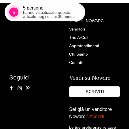
5
persone
5
hanno visualizzato questo
articolo negli ultimi 30 minuti.
Vendi su NOWARC
Venditori
Richiedi Maggiori Info su
The ArCult
Lampada da terra a tre luci
Approfondimenti
Reggiani
Chi Siamo
39vantini
Contatti
Vendi su Nowarc
Seguici
ISCRIVITI
Sei già un venditore
Nowarc?
Accedi
Le tue preferenze relative
Accetto le condizioni sulla
privacy policy
*.