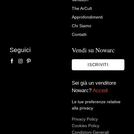
Richiedi Maggiori Info su
The ArCult
Lampada in bronzo
Approfondimenti
L'arte di arredare
Chi Siamo
Contatti
Vendi su Nowarc
Seguici
ISCRIVITI
Sei già un venditore
Nowarc?
Accedi
Accetto le condizioni sulla
privacy policy
*.
Voglio rimanere aggiornato sulle ultime novità.
Le tue preferenze relative
alla privacy
Privacy Policy
Cookies Policy
Condizioni Generali