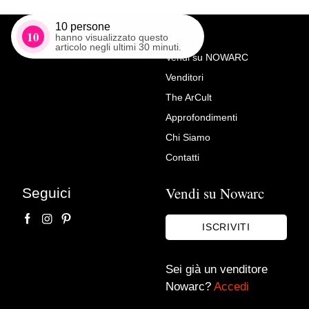
10
persone
10
hanno visualizzato questo
articolo negli ultimi 30 minuti.
Vendi su NOWARC
Venditori
Richiedi Maggiori Info su
The ArCult
Lampadario a sospensione in
Approfondimenti
ceramica di Bassano, vetro e
Chi Siamo
ottone, 3 luci, anni ’50
Contatti
Max Vintage
Vendi su Nowarc
Seguici
ISCRIVITI
Sei già un venditore
Nowarc?
Accedi