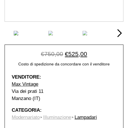
Original price was: €75
Current price i
€
750,00
€
525,00
Costo di spedizione da concordare con il venditore
VENDITORE:
Max Vintage
Via dei prati 11
Manzano (IT)
CATEGORIA:
Modernariato
Illuminazione
Lampadari