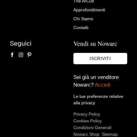
The ArCult
Lampadario di Murano
Approfondimenti
L'arte di arredare
Chi Siamo
Contatti
Vendi su Nowarc
Seguici
ISCRIVITI
Sei già un venditore
Nowarc?
Accedi
Accetto le condizioni sulla
privacy policy
*.
Voglio rimanere aggiornato sulle ultime novità.
Le tue preferenze relative
alla privacy
Privacy Policy
Cookies Policy
Condizioni Generali
Nowarc Shop
Sitemap