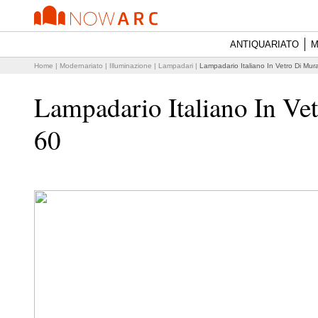
ANTIQUARIATO
M
Home
|
Modernariato
|
Illuminazione
|
Lampadari
|
Lampadario Italiano In Vetro Di Mu
Lampadario Italiano In V
60