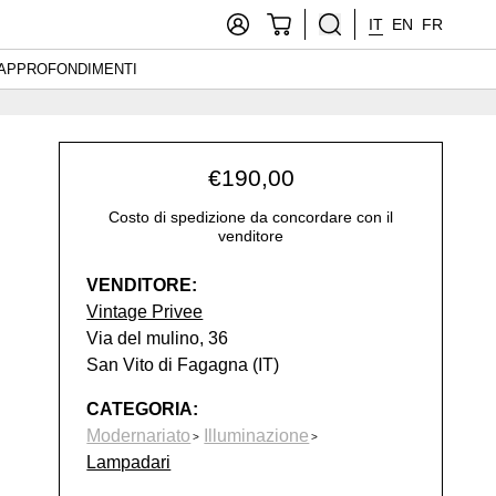
IT
EN
FR
APPROFONDIMENTI
€
190,00
Costo di spedizione da concordare con il
venditore
VENDITORE:
Vintage Privee
Via del mulino, 36
San Vito di Fagagna (IT)
CATEGORIA:
Modernariato
Illuminazione
Lampadari