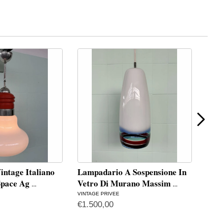
ntage Italiano
Lampadario A Sospensione In
Lam
 Space Ag
Vetro Di Murano Massim
Vin
…
…
VINTAGE PRIVEE
VINT
€
1.500,00
€
10