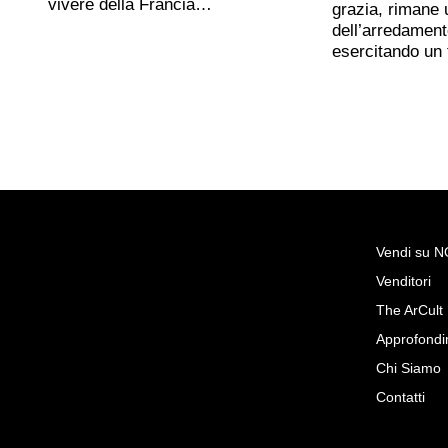
vivere della Francia…
grazia, rimane 
dell’arredament
esercitando un
Vendi su 
Venditori
Richiedi Maggiori Inf
The ArCult
Lampadario Italiano In Vetro 
Approfondi
60
Chi Siamo
Vintage Privee
Contatti