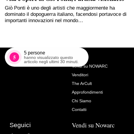
Giò Ponti è uno degli artisti che maggiormente ha
dominato il dopoguerra italiano, facendosi portavoce di
importanti innovazioni nel mondo…
5
persone
5
hanno visualizzato questo
articolo negli ultimi 30 minuti.
Vendi su NOWARC
Venditori
Richiedi Maggiori Info su
The ArCult
Lampadario Maria Teresa –
Approfondimenti
12 luci
Chi Siamo
Luca Polato
Contatti
Vendi su Nowarc
Seguici