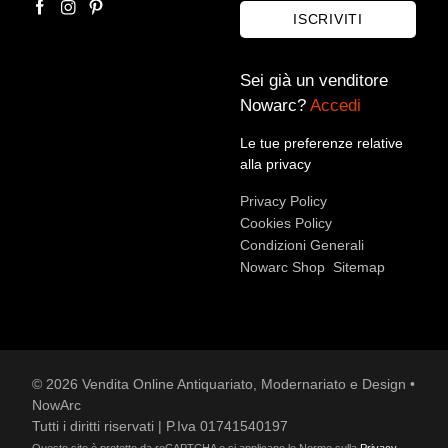
ISCRIVITI
Sei già un venditore
Nowarc?
Accedi
Le tue preferenze relative
Accetto le condizioni sulla
privacy policy
*.
alla privacy
Voglio rimanere aggiornato sulle ultime novità.
Privacy Policy
Cookies Policy
Condizioni Generali
Nowarc Shop
Sitemap
© 2026 Vendita Online Antiquariato, Modernariato e Design •
NowArc
Tutti i diritti riservati | P.Iva 01741540197
Questo sito è protetto da reCAPTCHA e si applicano le Norme sulla
Privacy