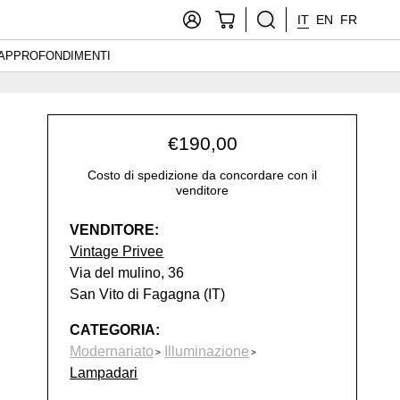
IT
EN
FR
APPROFONDIMENTI
€
190,00
Costo di spedizione da concordare con il
venditore
VENDITORE:
Vintage Privee
Via del mulino, 36
San Vito di Fagagna (IT)
CATEGORIA:
Modernariato
Illuminazione
Lampadari