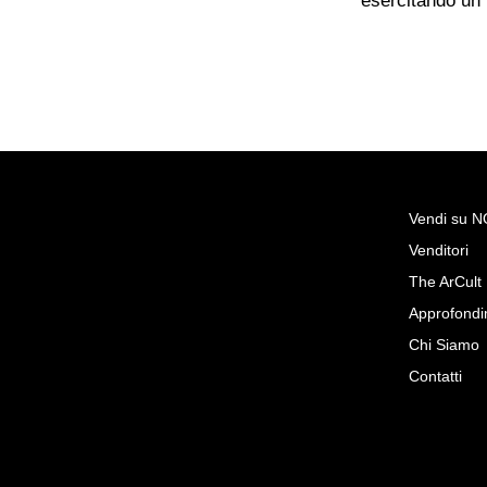
esercitando un
Vendi su 
Venditori
Richiedi Maggiori Inf
The ArCult
Lampadario Vintage A Sospen
Approfondi
Ceramica Italiana
Chi Siamo
Vintage Privee
Contatti