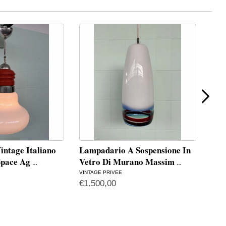
ntage Italiano
Lampadario A Sospensione In
Lam
 Space Ag
Vetro Di Murano Massim
Vin
…
…
VINTAGE PRIVEE
VINT
€
1.500,00
€
10