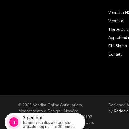
Vendi su 
Venditori
Richiedi Maggiori Inf
The ArCult
LENCI, Natività, Placca bass
Approfondi
dipinta
Chi Siamo
Arredantico S.A.S di Cascino 
Contatti
© 2026 Vendita Online Antiquariato,
Designed 
Modernariato e Design • NowArc
by
Kodoold
Tutti i diritti riservati | P.Iva 01741540197
3
persone
Accetto le condizioni sulla
privacy policy
*.
3
hanno visualizzato questo
Questo sito è protetto da reCAPTCHA e si applicano le
articolo negli ultimi 30 minuti.
Voglio rimanere aggiornato sulle ultime novità.