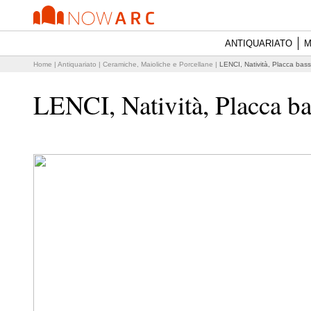
ANTIQUARIATO
M
Home
|
Antiquariato
|
Ceramiche, Maioliche e Porcellane
|
LENCI, Natività, Placca bass
LENCI, Natività, Placca ba