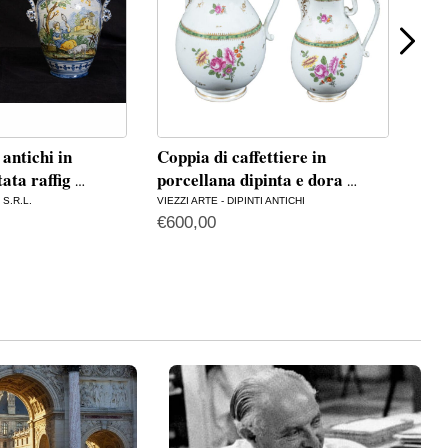
 antichi in
Coppia di caffettiere in
Cop
ata raffig
porcellana dipinta e dora
in 
…
…
S.R.L.
VIEZZI ARTE - DIPINTI ANTICHI
VIEZZ
€
600,00
€
1.