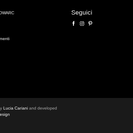
Seguici
NOWARC
o su
orilievo ceramica
menti
Lorena & C
by
Lucia Cariani
and developed
esign