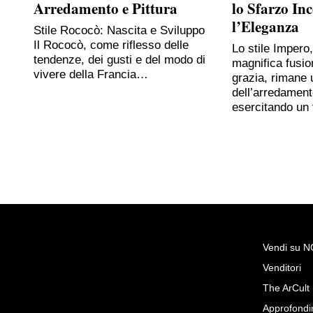
Arredamento e Pittura
lo Sfarzo In
l’Eleganza
Stile Rococò: Nascita e Sviluppo
Il Rococò, come riflesso delle
Lo stile Impero
tendenze, dei gusti e del modo di
magnifica fusio
vivere della Francia…
grazia, rimane 
dell’arredament
esercitando un
Vendi su 
Venditori
Richiedi Maggiori Info su
The ArCult
LENCI, Scatola danzatori
Approfondi