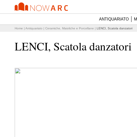
ANTIQUARIATO
M
Home
|
Antiquariato
|
Ceramiche, Maioliche e Porcellane
|
LENCI, Scatola danzatori
LENCI, Scatola danzatori