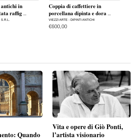
 antichi in
Coppia di caffettiere in
Cop
ata raffig
porcellana dipinta e dora
in 
…
…
S.R.L.
VIEZZI ARTE - DIPINTI ANTICHI
VIEZZ
€
600,00
€
1.
Vita e opere di Giò Ponti,
mento: Quando
l’artista visionario