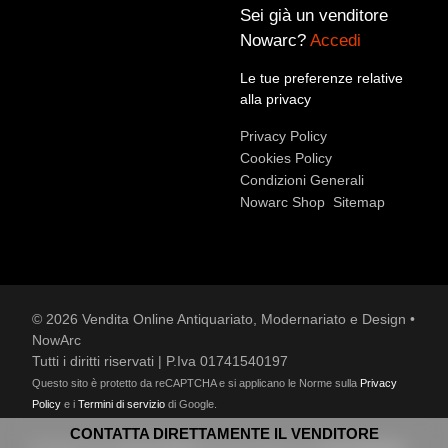
Sei già un venditore
Nowarc?
Accedi
Le tue preferenze relative
Accetto le condizioni sulla
privacy policy
*.
alla privacy
Voglio rimanere aggiornato sulle ultime novità.
Privacy Policy
Cookies Policy
Condizioni Generali
Nowarc Shop
Sitemap
© 2026 Vendita Online Antiquariato, Modernariato e Design •
NowArc
Tutti i diritti riservati | P.Iva 01741540197
Questo sito è protetto da reCAPTCHA e si applicano le Norme sulla
Privacy
Policy
e i
Termini di servizio
di Google.
CONTATTA DIRETTAMENTE IL VENDITORE
Designed by
Lucia Cariani
and developed by
Kodooldesign