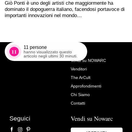
Giò Ponti è uno degli artisti che maggiormente ha
dominato il dopoguerra italiano, facendosi portavoce di
importanti innovazioni nel mondo…
11
persone
11
hanno visualizzato questo
articolo negli ultimi 30 minuti.
Vendi su NOWARC
Venditori
Richiedi Maggiori Info su
The ArCult
Libreria in vetro illuminata
Approfondimenti
Luca Polato
Chi Siamo
Contatti
Vendi su Nowarc
Seguici