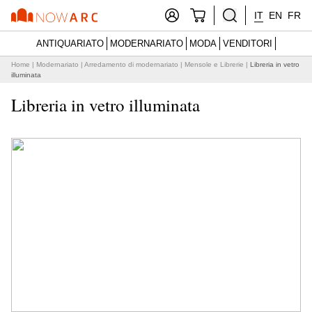
IT
EN
FR
ANTIQUARIATO
MODERNARIATO
MODA
VENDITORI
Home
|
Modernariato
|
Arredamento di modernariato
|
Mensole e Librerie
|
Libreria in vetro
illuminata
Libreria in vetro illuminata