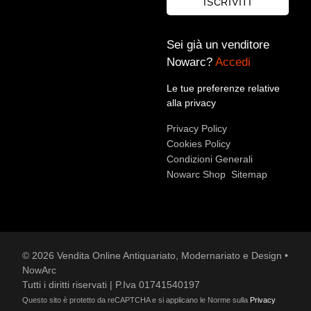
ISCRIVITI
Sei già un venditore
Nowarc?
Accedi
Accetto le condizioni sulla
privacy policy
*.
Voglio rimanere aggiornato sulle ultime novità.
Le tue preferenze relative
alla privacy
Privacy Policy
Cookies Policy
Condizioni Generali
Nowarc Shop
Sitemap
© 2026 Vendita Online Antiquariato, Modernariato e Design •
NowArc
Tutti i diritti riservati | P.Iva 01741540197
Questo sito è protetto da reCAPTCHA e si applicano le Norme sulla
Privacy