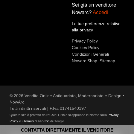
Sei già un venditore
Nowarc?
Accedi
Le tue preferenze relative
alla privacy
Privacy Policy
Accetto le condizioni sulla
privacy policy
*.
Cookies Policy
Voglio rimanere aggiornato sulle ultime novità.
Condizioni Generali
Nowarc Shop
Sitemap
© 2026 Vendita Online Antiquariato, Modernariato e Design •
NowArc
Tutti i diritti riservati | P.Iva 01741540197
Questo sito è protetto da reCAPTCHA e si applicano le Norme sulla
Privacy
Policy
e i
Termini di servizio
di Google.
CONTATTA DIRETTAMENTE IL VENDITORE