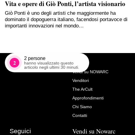
Vita e opere di Giò Ponti, l’artista visionario
Giò Ponti è uno degli artisti che maggiormente ha
dominato il dopoguerra italiano, facendosi portavoce di
importanti innovazioni nel mondo…
2
persone
2
hanno visualizzato questo
articolo negli ultimi 30 minuti.
Vendi su NOWARC
Venditori
Richiedi Maggiori Info su
The ArCult
Opera Originale Guido
Approfondimenti
Pacciani – Natura Vibrante
Chi Siamo
(Tecnica a Tessere)
Contatti
Max Vintage
Vendi su Nowarc
Seguici