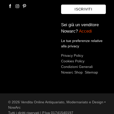
ISCRIVITI
Sei già un venditore
Nowarc?
Accedi
Le tue preferenze relative
alla privacy
Accetto le condizioni sulla
privacy policy
*.
Privacy Policy
Voglio rimanere aggiornato sulle ultime novità.
Cookies Policy
Condizioni Generali
Nowarc Shop
Sitemap
© 2026 Vendita Online Antiquariato, Modernariato e Design •
NowArc
Tutti i diritti riservati | P.Iva 01741540197