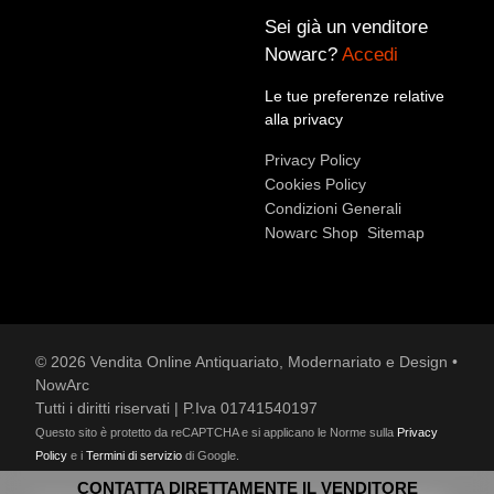
Sei già un venditore
Nowarc?
Accedi
Accetto le condizioni sulla
privacy policy
*.
Voglio rimanere aggiornato sulle ultime novità.
Le tue preferenze relative
alla privacy
Privacy Policy
Cookies Policy
Condizioni Generali
Nowarc Shop
Sitemap
© 2026 Vendita Online Antiquariato, Modernariato e Design •
NowArc
Tutti i diritti riservati | P.Iva 01741540197
Questo sito è protetto da reCAPTCHA e si applicano le Norme sulla
Privacy
Policy
e i
Termini di servizio
di Google.
CONTATTA DIRETTAMENTE IL VENDITORE