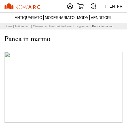
IT
EN
FR
ANTIQUARIATO
MODERNARIATO
MODA
VENDITORI
Home
|
Antiquariato
|
Elementi architettonici ed arredi da giardino
|
Panca in marmo
Panca in marmo