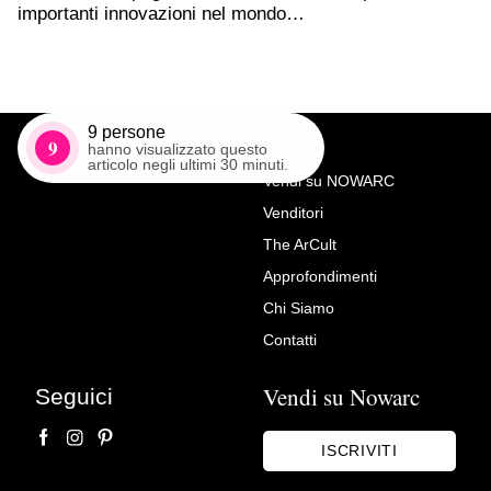
importanti innovazioni nel mondo…
9
persone
9
hanno visualizzato questo
articolo negli ultimi 30 minuti.
Vendi su NOWARC
Venditori
Richiedi Maggiori Info su
The ArCult
Panca in marmo
Approfondimenti
L'arte di arredare
Chi Siamo
Contatti
Vendi su Nowarc
Seguici
ISCRIVITI