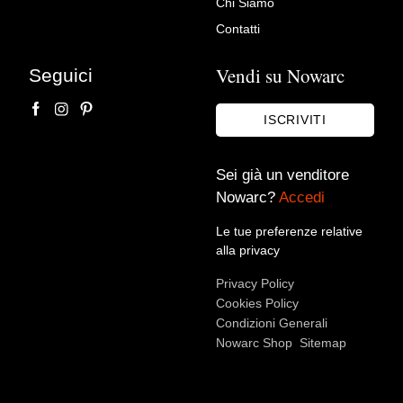
Chi Siamo
Galleria Bosi
Contatti
Vendi su Nowarc
Seguici
ISCRIVITI
Sei già un venditore
Nowarc?
Accedi
Le tue preferenze relative
Accetto le condizioni sulla
privacy policy
*.
alla privacy
Voglio rimanere aggiornato sulle ultime novità.
Privacy Policy
Cookies Policy
Condizioni Generali
Nowarc Shop
Sitemap