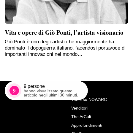
Vita e opere di Giò Ponti, l’artista visionario
Giò Ponti è uno degli artisti che maggiormente ha
dominato il dopoguerra italiano, facendosi portavoce di
importanti innovazioni nel mondo…
9
persone
9
hanno visualizzato questo
articolo negli ultimi 30 minuti.
Vendi su NOWARC
Venditori
Richiedi Maggiori Info su
The ArCult
Piantana dorata reclinabile –
Approfondimenti
stile Vintage