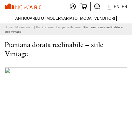
IT
EN
FR
ANTIQUARIATO
MODERNARIATO
MODA
VENDITORI
Home
|
Modernariato
|
Illuminazione
|
Lampade da terra
|
Piantana dorata reclinabile –
stile Vintage
Piantana dorata reclinabile – stile
Vintage