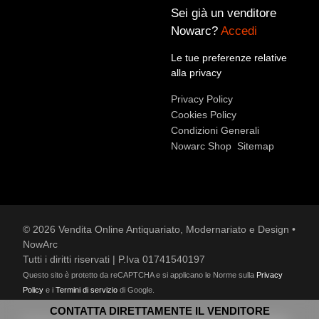
Sei già un venditore
Nowarc?
Accedi
Accetto le condizioni sulla
privacy policy
*.
Voglio rimanere aggiornato sulle ultime novità.
Le tue preferenze relative
alla privacy
Privacy Policy
Cookies Policy
Condizioni Generali
Nowarc Shop
Sitemap
© 2026 Vendita Online Antiquariato, Modernariato e Design •
NowArc
Tutti i diritti riservati | P.Iva 01741540197
Questo sito è protetto da reCAPTCHA e si applicano le Norme sulla
Privacy
Policy
e i
Termini di servizio
di Google.
CONTATTA DIRETTAMENTE IL VENDITORE