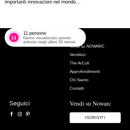
importanti innovazioni nel mondo…
11
persone
11
hanno visualizzato questo
articolo negli ultimi 30 minuti.
Vendi su NOWARC
Venditori
Richiedi Maggiori Info su
The ArCult
Pier Dandini
Approfondimenti
OPO srl
Chi Siamo
Contatti
Vendi su Nowarc
Seguici
ISCRIVITI