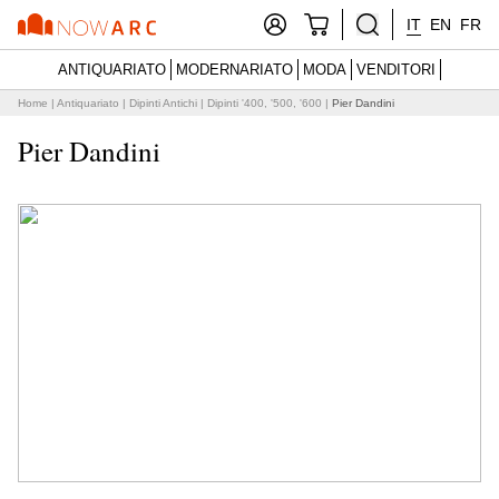
IT
EN
FR
ANTIQUARIATO
MODERNARIATO
MODA
VENDITORI
Home
|
Antiquariato
|
Dipinti Antichi
|
Dipinti '400, '500, '600
|
Pier Dandini
Pier Dandini